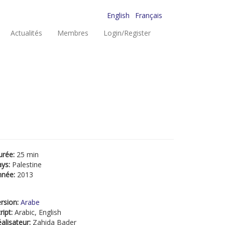
English
Français
Actualités
Membres
Login/Register
urée:
25 min
ays:
Palestine
nnée:
2013
rsion:
Arabe
ript:
Arabic, English
alisateur:
Zahida Bader