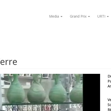
Media
Grand Prix
URTI
Verre
D
P
A
Ve
Sc
Ré