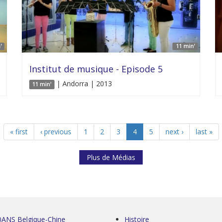
'
11 min'
Institut de musique - Episode 5
| Andorra | 2013
11 min'
« first
‹ previous
1
2
3
4
5
next ›
last »
Plus de Médias
0ANS Belgique-Chine
Histoire