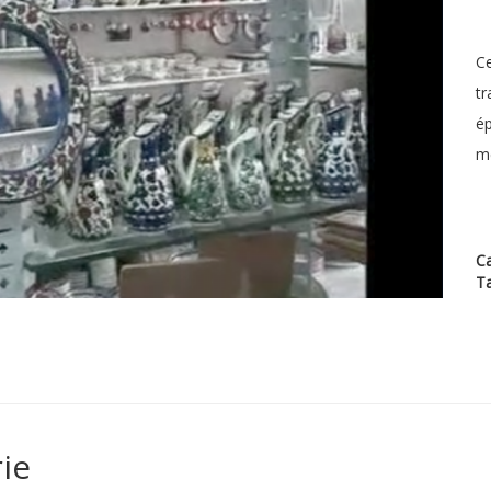
Ce
tr
ép
mé
Ca
T
ie