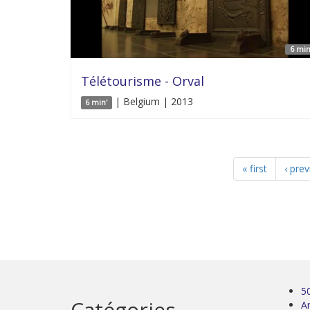
6 min
Télétourisme - Orval
| Belgium | 2013
6 min'
« first
‹ pre
5
Catégories
Ar