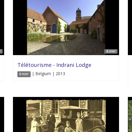
'
6 min'
Télétourisme - Indrani Lodge
| Belgium | 2013
6 min'