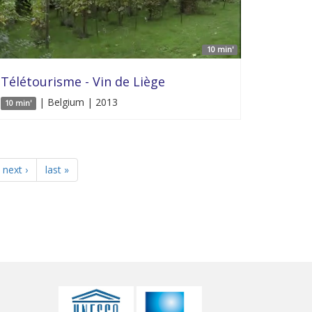
10 min'
Télétourisme - Vin de Liège
| Belgium | 2013
10 min'
next ›
last »