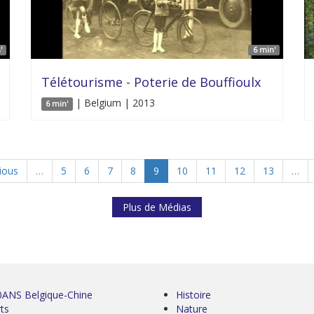
'
6 min'
Télétourisme - Poterie de Bouffioulx
| Belgium | 2013
6 min'
vious
…
5
6
7
8
9
10
11
12
13
…
Plus de Médias
0ANS Belgique-Chine
Histoire
ts
Nature