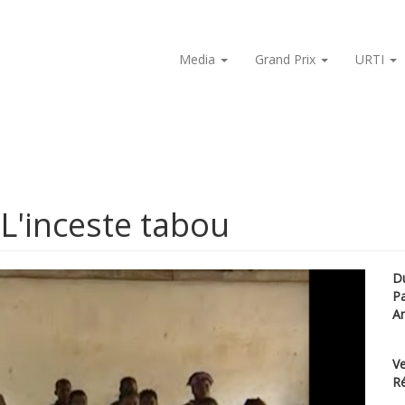
Media
Grand Prix
URTI
 L'inceste tabou
D
P
A
Ve
Ré