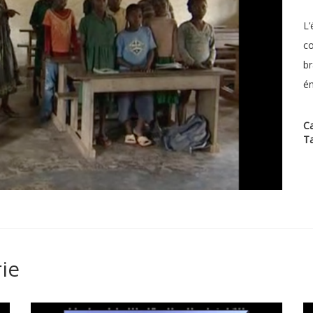
L’
co
br
ém
Ca
T
ie