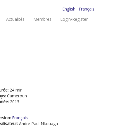
English
Français
Actualités
Membres
Login/Register
urée:
24 min
ays:
Cameroun
nnée:
2013
rsion:
Français
alisateur:
André Paul Nkouaga