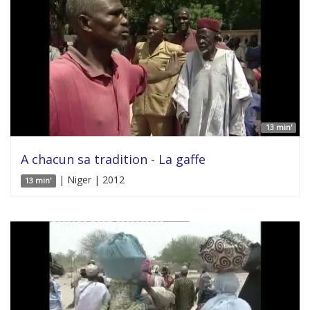
13 min'
A chacun sa tradition - La gaffe
| Niger | 2012
13 min'