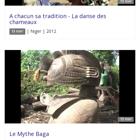
13 min'
A chacun sa tradition - La danse des
chameaux
| Niger | 2012
13 min'
13 min'
Le Mythe Baga