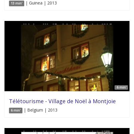
| Guinea | 2013
13 min'
6 min'
Télétourisme - Village de Noël à Montjoie
| Belgium | 2013
6 min'