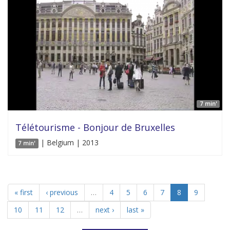
7 min'
Télétourisme - Bonjour de Bruxelles
| Belgium | 2013
7 min'
« first
‹ previous
…
4
5
6
7
8
9
10
11
12
…
next ›
last »