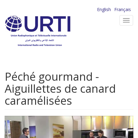
Aller
English
Français
au
Toggl
contenu
navig
principal
Péché gourmand -
Aiguillettes de canard
caramélisées