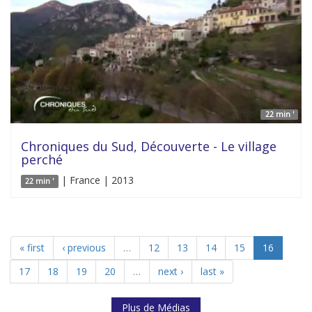
22 min '
Chroniques du Sud, Découverte - Le village
perché
| France | 2013
22 min '
« first
‹ previous
…
12
13
14
15
16
17
18
19
20
…
next ›
last »
Plus de Médias