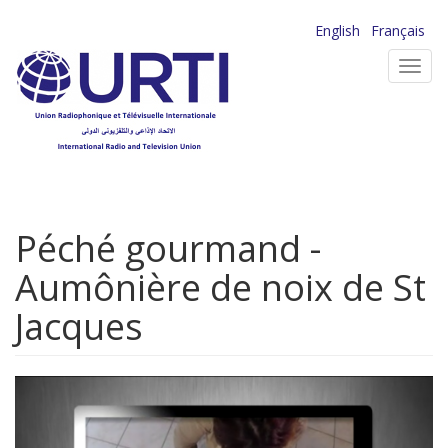
Aller
English
Français
au
Toggl
contenu
navig
principal
Péché gourmand -
Aumônière de noix de St
Jacques