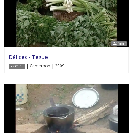
22 min '
Délices - Tegue
| Cameroon | 2009
22 min '