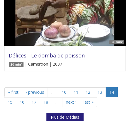
26 min'
Délices - Le domba de poisson
| Cameroon | 2007
26 min'
« first
‹ previous
…
10
11
12
13
14
15
16
17
18
…
next ›
last »
Plus de Médias