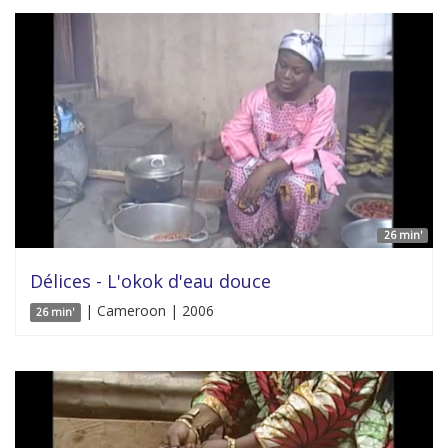
26 min'
Délices - L'okok d'eau douce
| Cameroon | 2006
26 min'