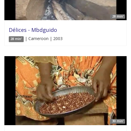
28 min'
Délices - Mbdguido
| Cameroon | 2003
28 min'
30 min'