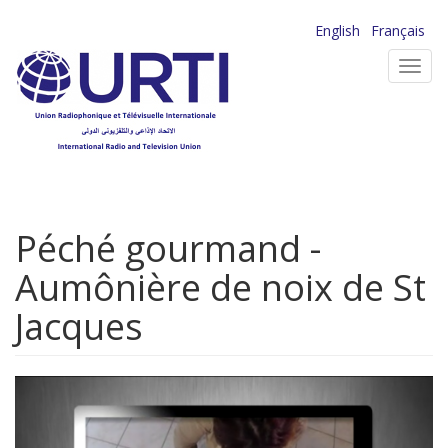
Aller
English
Français
au
Toggl
contenu
navig
principal
Péché gourmand -
Aumônière de noix de St
Jacques