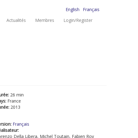
English
Français
Actualités
Membres
Login/Register
urée:
26 min
ays:
France
nnée:
2013
rsion:
Français
alisateur:
renzo Della Libera, Michel Toutain, Fabien Roy