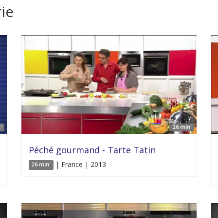
ie
'
26 min'
Péché gourmand - Tarte Tatin
| France | 2013
26 min'