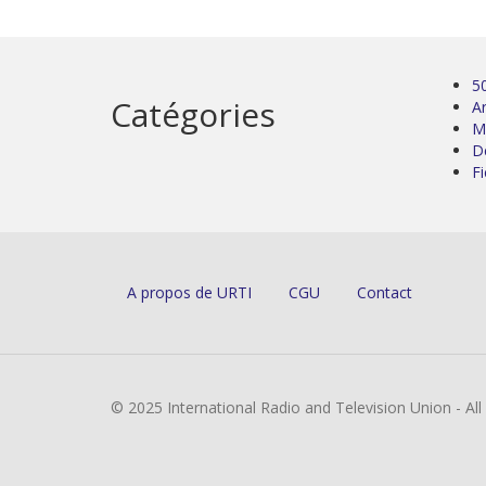
5
Catégories
Ar
M
D
Fi
A propos de URTI
CGU
Contact
© 2025 International Radio and Television Union - Al