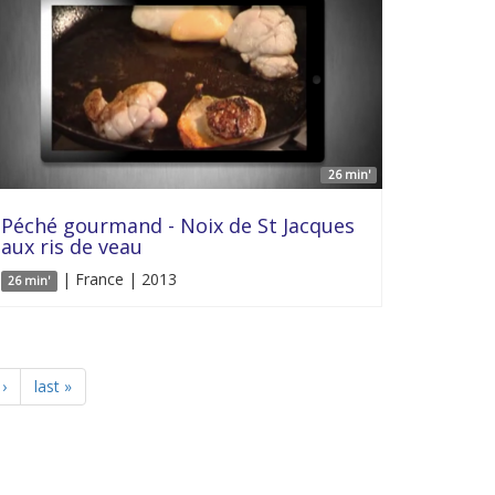
26 min'
Péché gourmand - Noix de St Jacques
aux ris de veau
| France | 2013
26 min'
›
last »