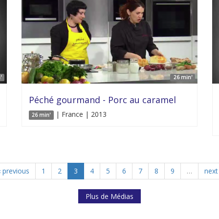
'
26 min'
Péché gourmand - Porc au caramel
| France | 2013
26 min'
‹ previous
1
2
3
4
5
6
7
8
9
…
next 
Plus de Médias