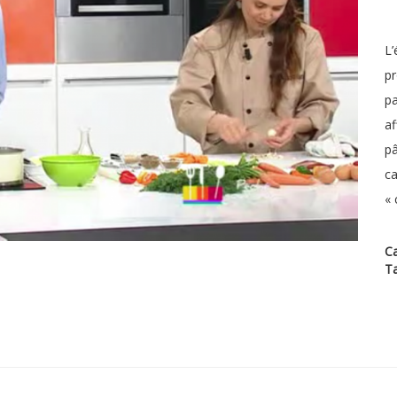
L’
pr
pa
af
pâ
ca
« 
Ca
T