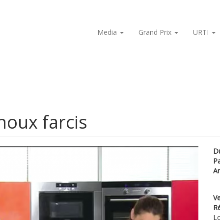
Media
Grand Prix
URTI
oux farcis
D
P
A
Ve
Ré
Lo