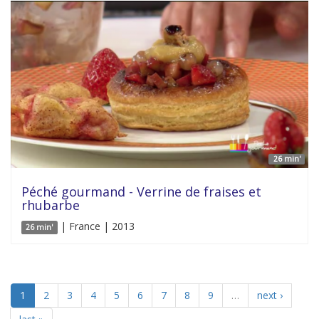
26 min'
Péché gourmand - Verrine de fraises et
rhubarbe
| France | 2013
26 min'
1
2
3
4
5
6
7
8
9
…
next ›