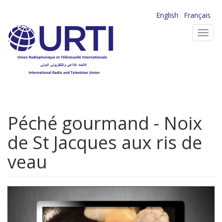
Aller
English
Français
au
Toggl
contenu
navig
principal
Péché gourmand - Noix
de St Jacques aux ris de
veau