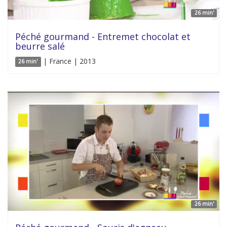
26 min'
Péché gourmand - Entremet chocolat et
beurre salé
| France | 2013
26 min'
26 min'