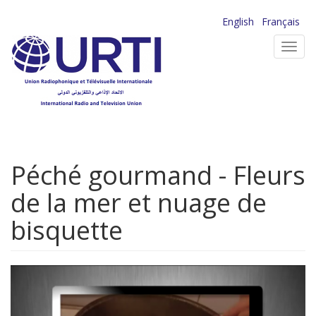
Aller
English
Français
au
Toggl
contenu
navig
principal
Péché gourmand - Fleurs
de la mer et nuage de
bisquette