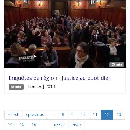
60 min'
Enquêtes de région - Justice au quotidien
| France | 2013
60 min'
« first
‹ previous
…
8
9
10
11
12
13
14
15
16
…
next ›
last »