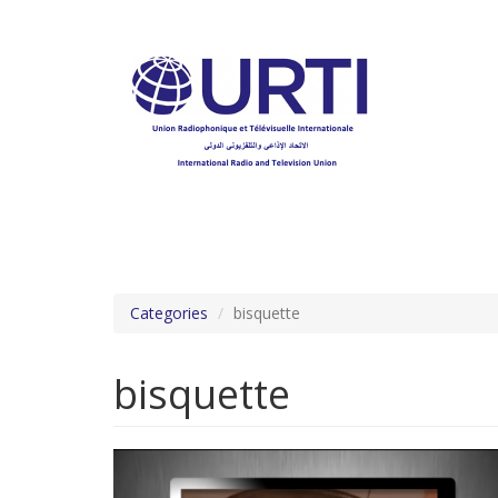
Aller
au
contenu
principal
Categories
bisquette
bisquette