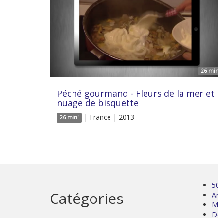
26 min
Péché gourmand - Fleurs de la mer et
nuage de bisquette
| France | 2013
26 min'
5
Catégories
Ar
M
D