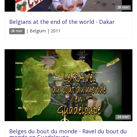
28 min'
Belgians at the end of the world - Dakar
| Belgium | 2011
28 min'
26 min'
Belges du bout du monde - Ravel du bout du
monde en Guadeloupe