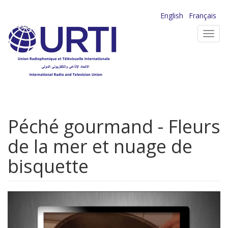
Aller
English
Français
au
Toggl
contenu
navig
principal
Péché gourmand - Fleurs
de la mer et nuage de
bisquette