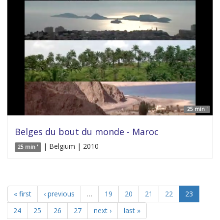
25 min '
Belges du bout du monde - Maroc
| Belgium | 2010
25 min '
« first
‹ previous
…
19
20
21
22
23
24
25
26
27
next ›
last »