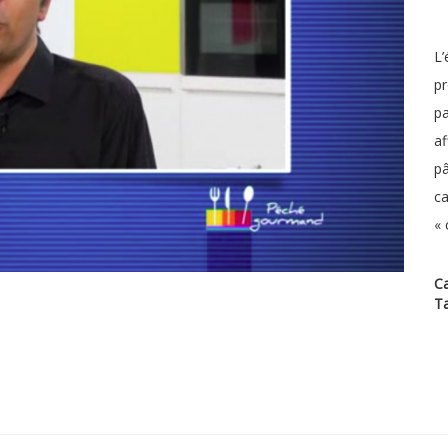
L’
pr
pa
af
pâ
ca
« 
Ca
T