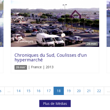
'
26 min'
Chroniques du Sud, Coulisses d'un
hypermarché
| France | 2013
26 min'
s
…
14
15
16
17
18
19
20
21
22
…
Plus de Médias