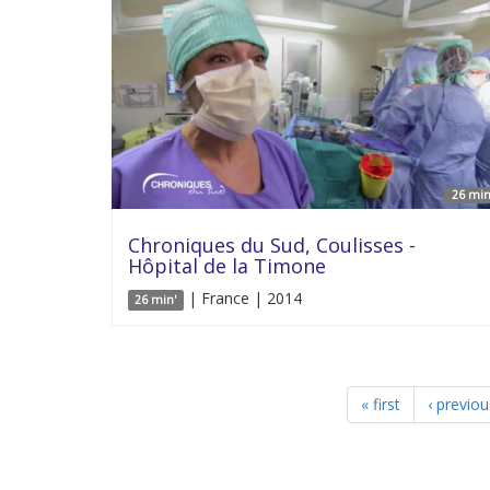
26 min
Chroniques du Sud, Coulisses -
Hôpital de la Timone
| France | 2014
26 min'
« first
‹ previou