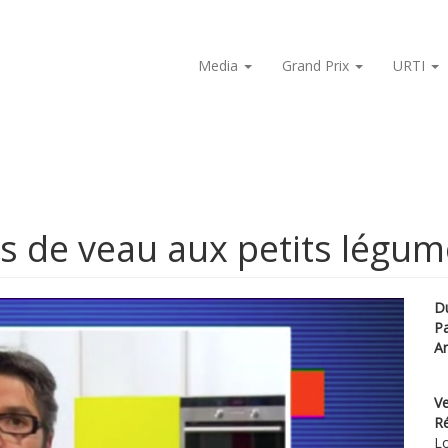
Media
Grand Prix
URTI
s de veau aux petits légum
D
P
A
Ve
Ré
Lo