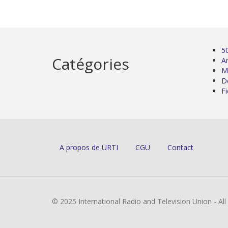
5
Catégories
Ar
M
D
Fi
A propos de URTI
CGU
Contact
© 2025 International Radio and Television Union - Al