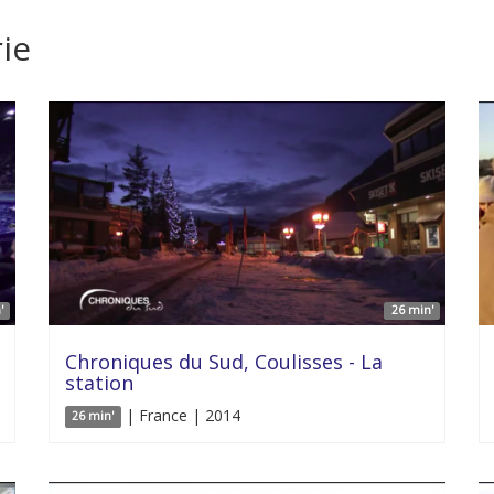
ie
'
26 min'
Chroniques du Sud, Coulisses - La
station
| France | 2014
26 min'