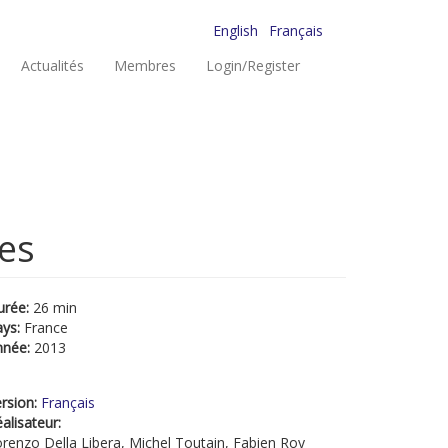
English
Français
Actualités
Membres
Login/Register
es
urée:
26 min
ays:
France
nnée:
2013
rsion:
Français
alisateur:
renzo Della Libera, Michel Toutain, Fabien Roy