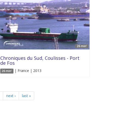
26 min'
Chroniques du Sud, Coulisses - Port
de Fos
| France | 2013
26 min'
next ›
last »