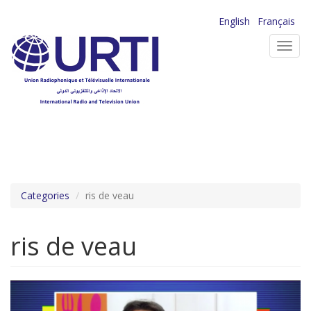
Aller
English
Français
au
Toggl
contenu
navig
principal
Categories
ris de veau
ris de veau