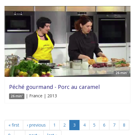
26 min'
Péché gourmand - Porc au caramel
| France | 2013
26 min'
« first
‹ previous
1
2
3
4
5
6
7
8