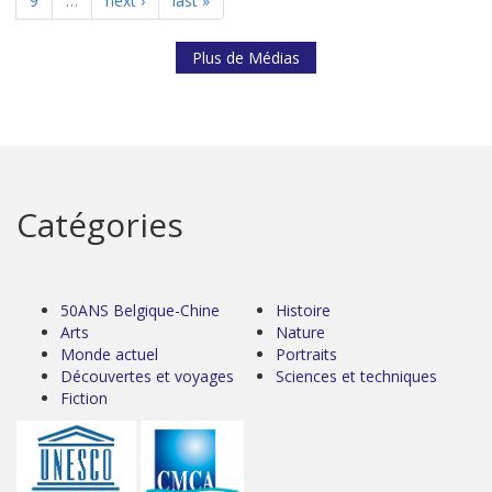
9
…
next ›
last »
Plus de Médias
Catégories
50ANS Belgique-Chine
Histoire
Arts
Nature
Monde actuel
Portraits
Découvertes et voyages
Sciences et techniques
Fiction