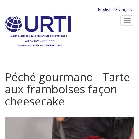
Aller
English
Français
au
Toggl
contenu
navig
principal
Péché gourmand - Tarte
aux framboises façon
cheesecake