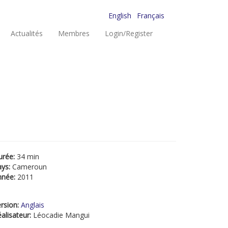
English
Français
Actualités
Membres
Login/Register
urée:
34 min
ays:
Cameroun
nnée:
2011
rsion:
Anglais
alisateur:
Léocadie Mangui