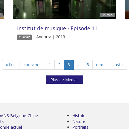
'
15 min'
Institut de musique - Episode 11
| Andorra | 2013
15 min'
« first
‹ previous
1
2
3
4
5
next ›
last »
Plus de Médias
0ANS Belgique-Chine
Histoire
ts
Nature
onde actuel
Portraits