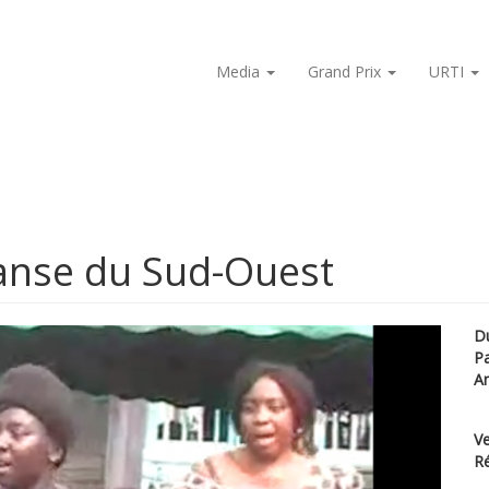
Media
Grand Prix
URTI
anse du Sud-Ouest
D
P
A
Ve
Ré