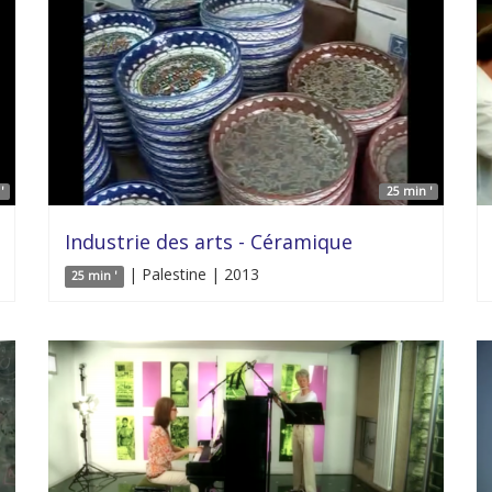
'
25 min '
Industrie des arts - Céramique
| Palestine | 2013
25 min '