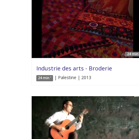
24 min 
Industrie des arts - Broderie
| Palestine | 2013
24 min '