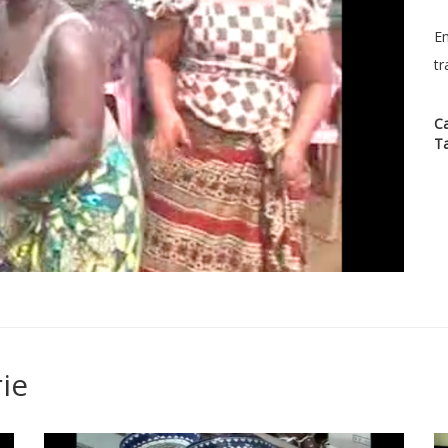
Em
tr
Ca
T
ie