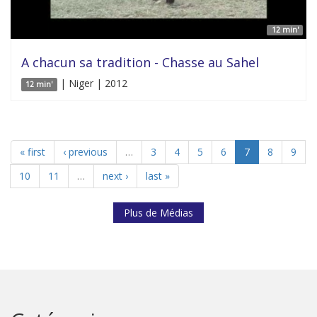
12 min'
A chacun sa tradition - Chasse au Sahel
| Niger | 2012
12 min'
« first
‹ previous
…
3
4
5
6
7
8
9
10
11
…
next ›
last »
Plus de Médias