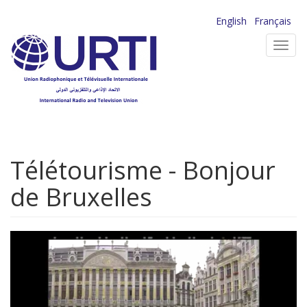
Aller
English
Français
au
Toggl
contenu
navig
principal
Télétourisme - Bonjour
de Bruxelles