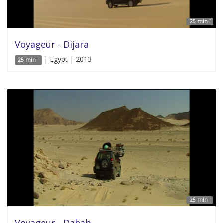
25 min '
Voyageur - Dijara
| Egypt | 2013
25 min '
25 min '
Voyageur - Dahab