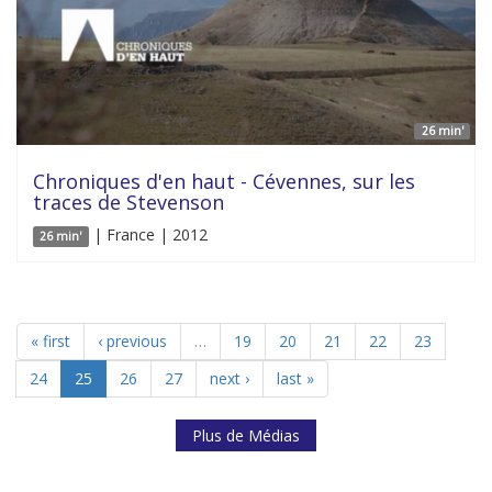
26 min'
Chroniques d'en haut - Cévennes, sur les
traces de Stevenson
| France | 2012
26 min'
« first
‹ previous
…
19
20
21
22
23
24
25
26
27
next ›
last »
Plus de Médias