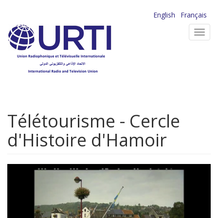
Aller
English
Français
au
Toggl
contenu
navig
principal
Télétourisme - Cercle
d'Histoire d'Hamoir