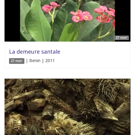
27 min'
La demeure santale
| Benin | 2011
27 min'