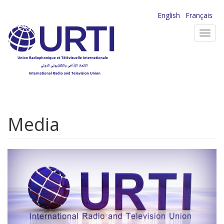
Aller
English
Français
au
Toggl
contenu
navig
principal
Media