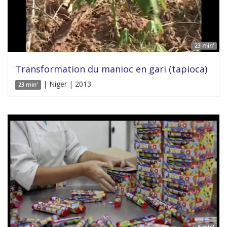
23 min'
Transformation du manioc en gari (tapioca)
| Niger | 2013
23 min'
6 min'