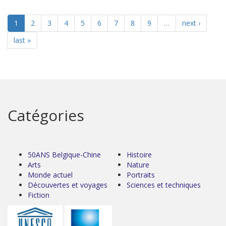
1
2
3
4
5
6
7
8
9
…
next ›
last »
Catégories
50ANS Belgique-Chine
Histoire
Arts
Nature
Monde actuel
Portraits
Découvertes et voyages
Sciences et techniques
Fiction