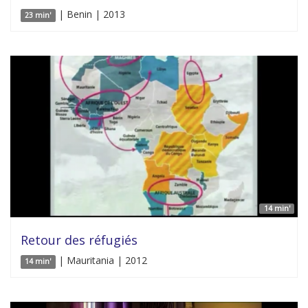
| Benin | 2013
23 min'
14 min'
Retour des réfugiés
| Mauritania | 2012
14 min'