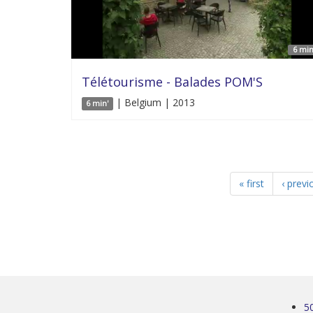
6 min
Télétourisme - Balades POM'S
| Belgium | 2013
6 min'
« first
‹ previ
5