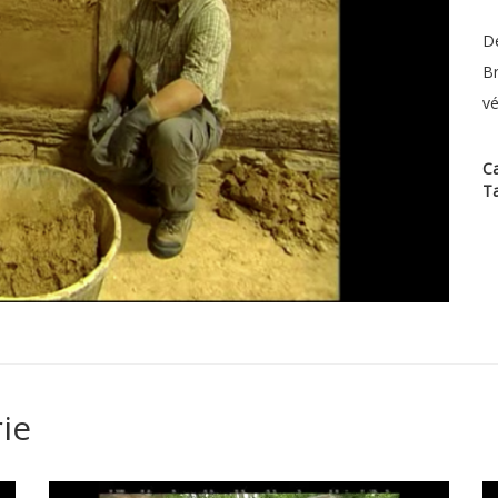
Dé
Br
vé
Ca
T
ie