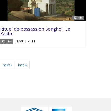
27 min'
Rituel de possession Songhoï, Le
Kaabo
| Mali | 2011
27 min'
next ›
last »