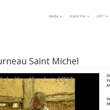
Media
Grand Prix
URTI
urneau Saint Michel
D
P
A
Ve
Ré