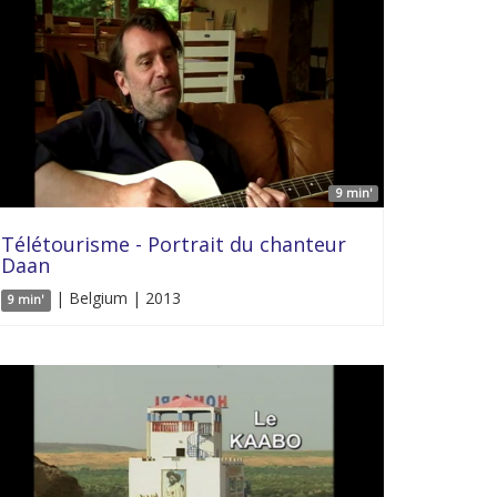
9 min'
Télétourisme - Portrait du chanteur
Daan
| Belgium | 2013
9 min'