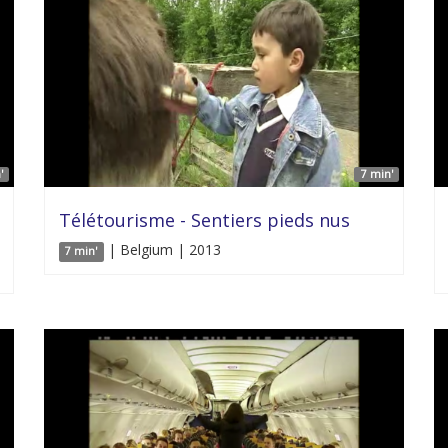
'
7 min'
Télétourisme - Sentiers pieds nus
| Belgium | 2013
7 min'