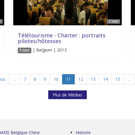
'
7 min'
Télétourisme - Charter : portraits
pilotes/hôtesses
| Belgium | 2013
7 min'
ous
…
7
8
9
10
11
12
13
14
15
…
Plus de Médias
0ANS Belgique-Chine
Histoire