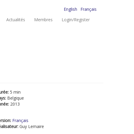
English
Français
Actualités
Membres
Login/Register
urée:
5 min
ays:
Belgique
nnée:
2013
rsion:
Français
alisateur:
Guy Lemaire