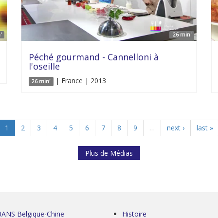
'
26 min'
Péché gourmand - Cannelloni à
l'oseille
| France | 2013
26 min'
1
2
3
4
5
6
7
8
9
…
next ›
last »
Plus de Médias
0ANS Belgique-Chine
Histoire