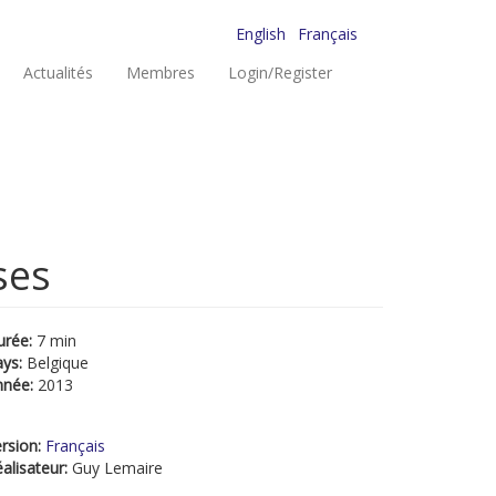
English
Français
Actualités
Membres
Login/Register
ses
urée:
7 min
ays:
Belgique
nnée:
2013
rsion:
Français
alisateur:
Guy Lemaire