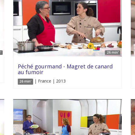
'
26 min'
Péché gourmand - Magret de canard
au fumoir
| France | 2013
26 min'