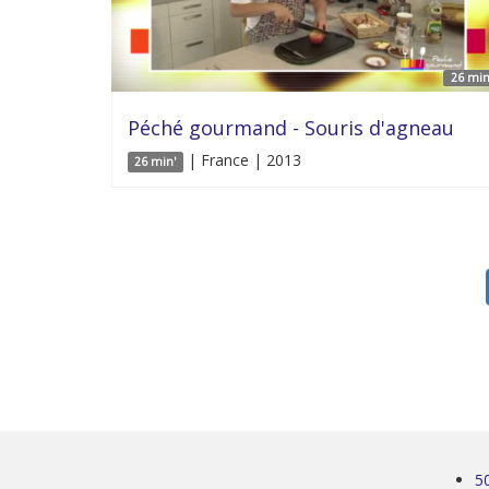
26 min
Péché gourmand - Souris d'agneau
| France | 2013
26 min'
5