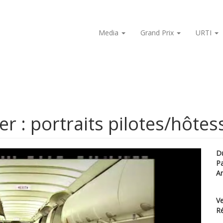
Media
Grand Prix
URTI
r : portraits pilotes/hôtes
D
P
A
Ve
Ré