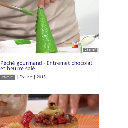
26 min'
Péché gourmand - Entremet chocolat
et beurre salé
| France | 2013
26 min'