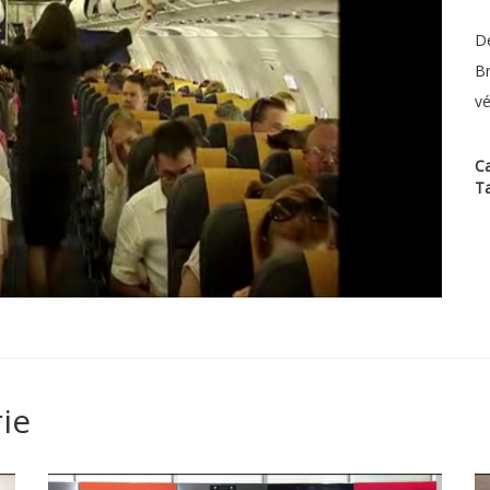
Dé
Br
vé
Ca
T
ie