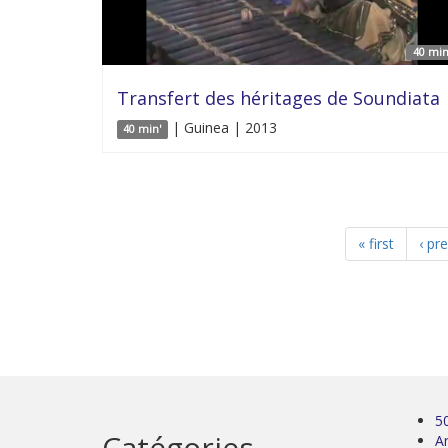
40 min
Transfert des héritages de Soundiata
| Guinea | 2013
40 min'
« first
‹ pr
5
Catégories
Ar