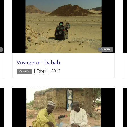
'
25 min '
Voyageur - Dahab
| Egypt | 2013
25 min '