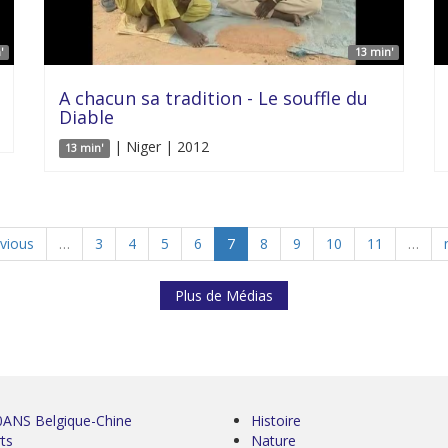
'
13 min'
A chacun sa tradition - Le souffle du
Diable
| Niger | 2012
13 min'
evious
…
3
4
5
6
7
8
9
10
11
…
Plus de Médias
0ANS Belgique-Chine
Histoire
ts
Nature