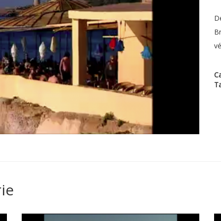
Dé
Br
vé
Ca
T
ie