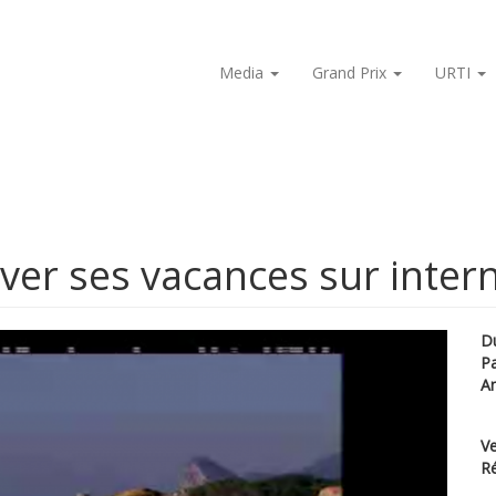
Media
Grand Prix
URTI
ver ses vacances sur inter
D
P
A
Ve
Ré