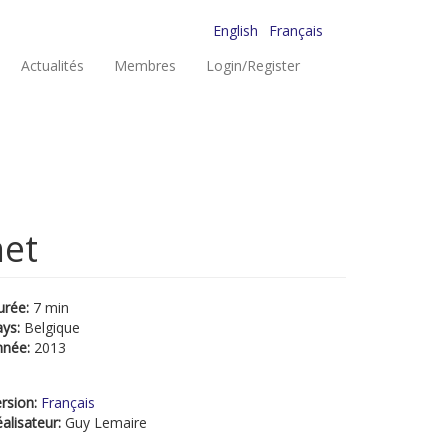
English
Français
Actualités
Membres
Login/Register
net
urée:
7 min
ays:
Belgique
nnée:
2013
rsion:
Français
alisateur:
Guy Lemaire