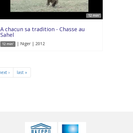
12 min'
A chacun sa tradition - Chasse au
Sahel
| Niger | 2012
12 min'
next ›
last »