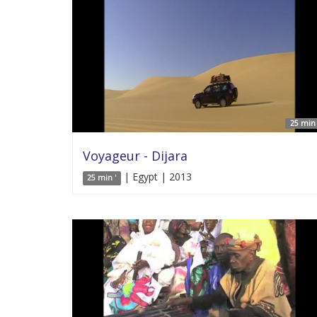
25 min 
Voyageur - Dijara
| Egypt | 2013
25 min '