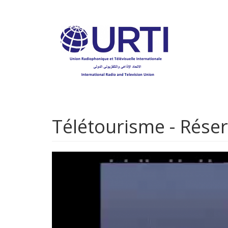
Aller
au
contenu
principal
Télétourisme - Réser