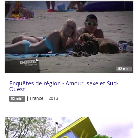
52 min'
Enquêtes de région - Amour, sexe et Sud-
Ouest
| France | 2013
52 min'