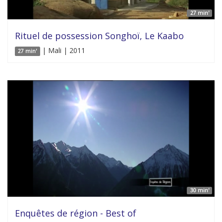
27 min'
Rituel de possession Songhoï, Le Kaabo
| Mali | 2011
27 min'
30 min'
Enquêtes de région - Best of