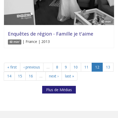
60 min'
Enquêtes de région - Famille je t'aime
| France | 2013
60 min'
« first
‹ previous
…
8
9
10
11
12
13
14
15
16
…
next ›
last »
Plus de Médias