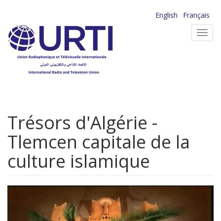
Aller
English
Français
au
Toggl
contenu
navig
principal
Trésors d'Algérie -
Tlemcen capitale de la
culture islamique