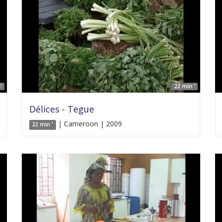
'
22 min '
Délices - Tegue
| Cameroon | 2009
22 min '