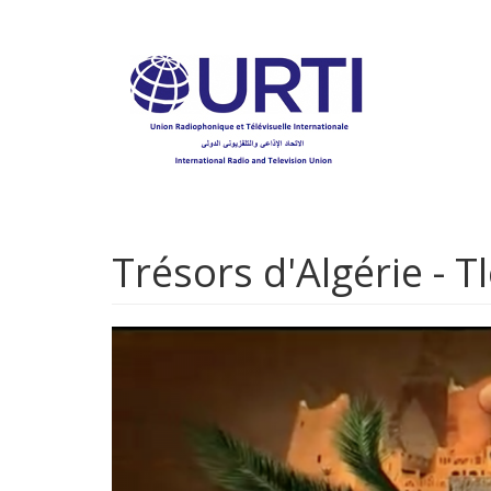
Aller
au
contenu
principal
Trésors d'Algérie - T