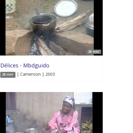
28 min'
Délices - Mbdguido
| Cameroon | 2003
28 min'