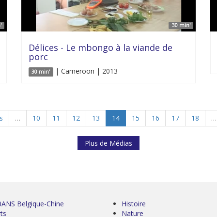
'
30 min'
Délices - Le mbongo à la viande de
porc
| Cameroon | 2013
30 min'
s
…
10
11
12
13
14
15
16
17
18
…
Plus de Médias
0ANS Belgique-Chine
Histoire
ts
Nature