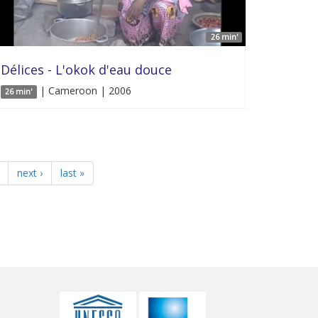
26 min'
Délices - L'okok d'eau douce
| Cameroon | 2006
26 min'
next ›
last »