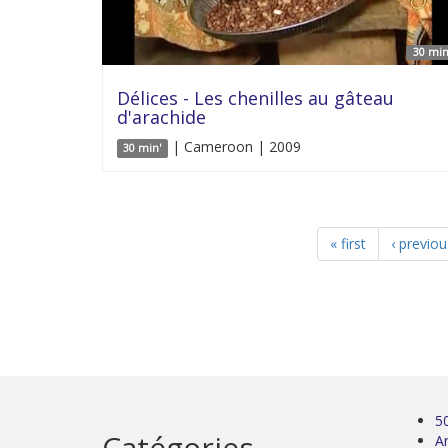
30 min
Délices - Les chenilles au gâteau
d'arachide
| Cameroon | 2009
30 min'
« first
‹ previou
5
Catégories
Ar