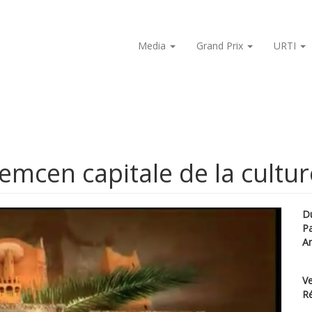
Media
Grand Prix
URTI
lemcen capitale de la cultu
D
P
A
Ve
Ré