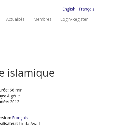
English
Français
Actualités
Membres
Login/Register
re islamique
urée:
66 min
ays:
Algérie
nnée:
2012
rsion:
Français
alisateur:
Linda Ayadi