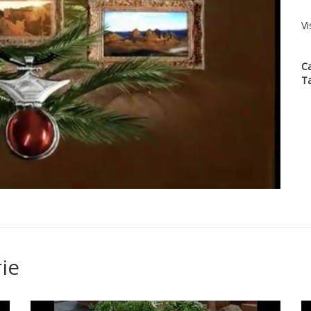
Vi
Ca
T
ie