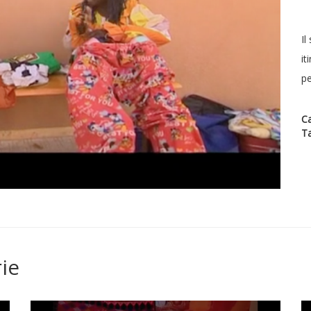
Il
it
pe
Ca
T
ie