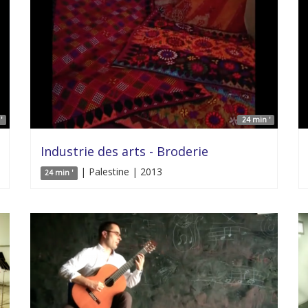
'
24 min '
Industrie des arts - Broderie
| Palestine | 2013
24 min '