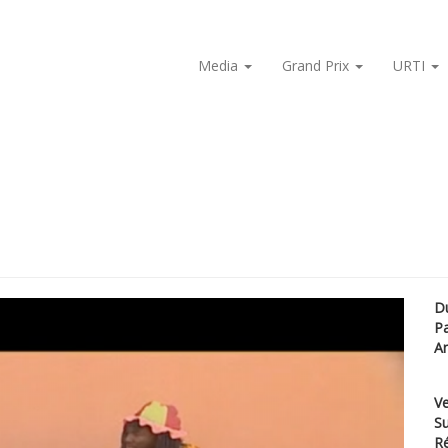
Media
Grand Prix
URTI
D
P
A
Ve
Su
Ré