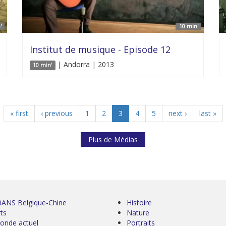
'
10 min'
Institut de musique - Episode 12
| Andorra | 2013
10 min'
« first
‹ previous
1
2
3
4
5
next ›
last »
Plus de Médias
0ANS Belgique-Chine
Histoire
ts
Nature
onde actuel
Portraits