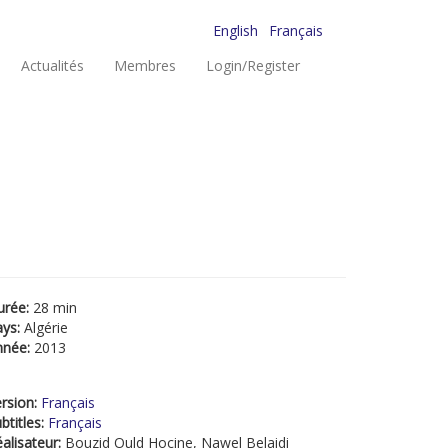
English
Français
Actualités
Membres
Login/Register
urée:
28 min
ays:
Algérie
nnée:
2013
rsion:
Français
btitles:
Français
alisateur:
Bouzid Ould Hocine, Nawel Belaidi