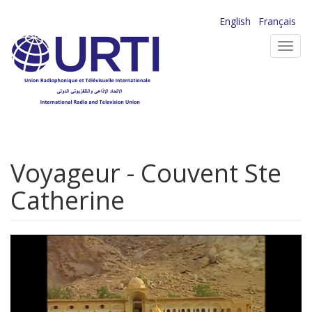
Aller
English
Français
au
Toggl
contenu
navig
principal
Voyageur - Couvent Ste
Catherine