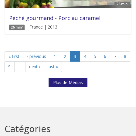
26 min'
Péché gourmand - Porc au caramel
| France | 2013
26 min'
« first
‹ previous
1
2
3
4
5
6
7
8
9
…
next ›
last »
Plus de Médias
Catégories