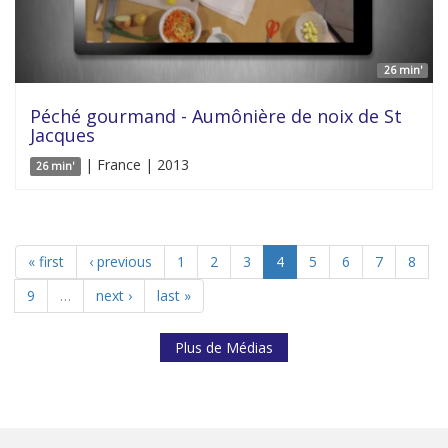
26 min'
Péché gourmand - Aumônière de noix de St
Jacques
| France | 2013
26 min'
« first
‹ previous
1
2
3
4
5
6
7
8
9
…
next ›
last »
Plus de Médias