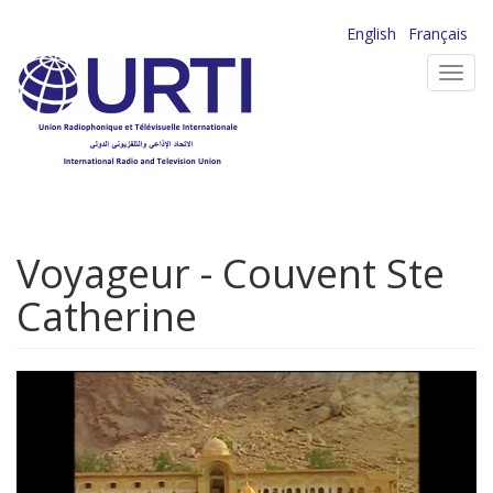
Aller
English
Français
au
Toggl
contenu
navig
principal
Voyageur - Couvent Ste
Catherine