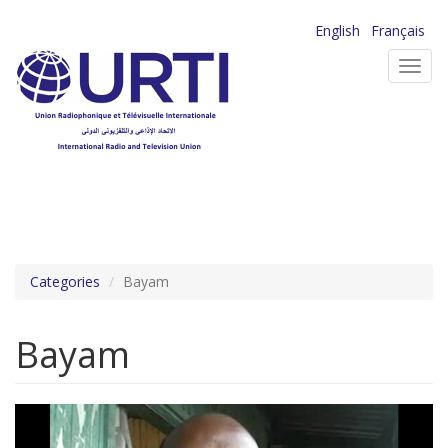
Aller
English
Français
au
Toggl
contenu
navig
principal
Categories
Bayam
Bayam