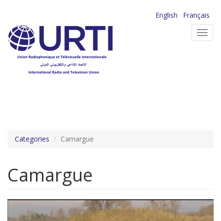
Aller
English
Français
au
Toggl
contenu
navig
principal
Categories
Camargue
Camargue