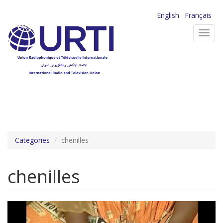
Aller
English
Français
au
Toggl
contenu
navig
principal
Categories
chenilles
chenilles