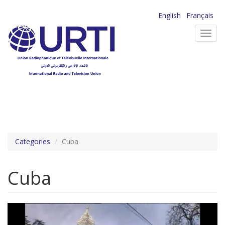
Aller
English
Français
au
Toggl
contenu
navig
principal
Categories
Cuba
Cuba