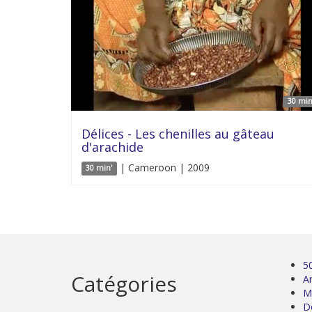
30 min
Délices - Les chenilles au gâteau
d'arachide
| Cameroon | 2009
30 min'
5
Catégories
Ar
M
D