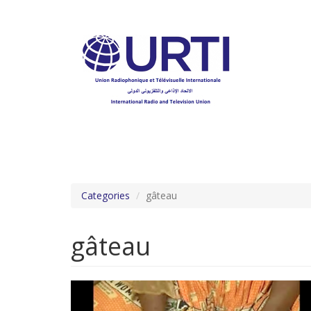
Aller
au
contenu
principal
Categories
gâteau
gâteau