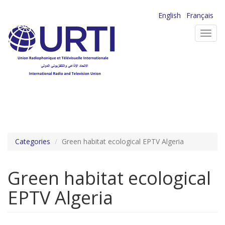
Aller
English
Français
au
Toggl
contenu
navig
principal
Categories
Green habitat ecological EPTV Algeria
Green habitat ecological
EPTV Algeria