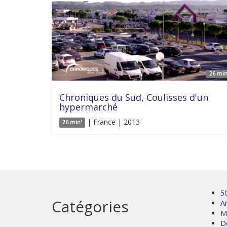
26 min
Chroniques du Sud, Coulisses d'un
hypermarché
| France | 2013
26 min'
5
Catégories
Ar
M
D