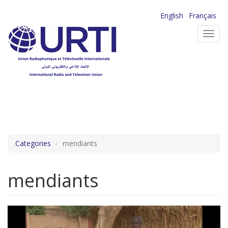
Aller
English
Français
au
Toggl
contenu
navig
principal
Categories
mendiants
mendiants