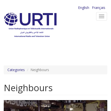
Aller
English
Français
au
Toggl
contenu
navig
principal
Categories
Neighbours
Neighbours