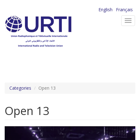
Aller
English
Français
au
Toggl
contenu
navig
principal
Categories
Open 13
Open 13