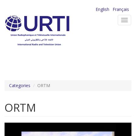
Aller
English
Français
au
Toggl
contenu
navig
principal
Categories
ORTM
ORTM