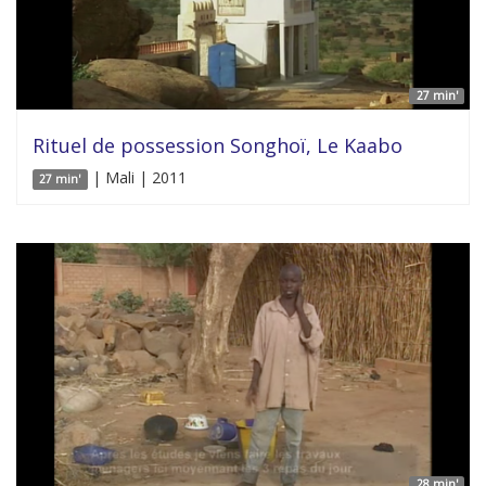
27 min'
Rituel de possession Songhoï, Le Kaabo
| Mali | 2011
27 min'
28 min'