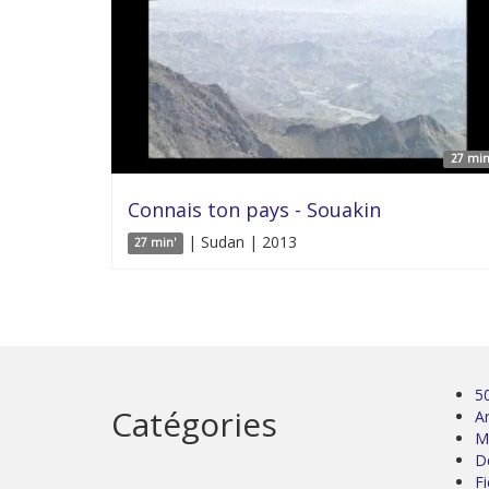
27 min
Connais ton pays - Souakin
| Sudan | 2013
27 min'
5
Catégories
Ar
M
D
Fi