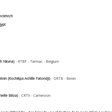
ocietech
ypt
ah Nkvna)
- RTBF - Tarmac - Belgium
énin (Kochikpa Achille Fatondji)
- ORTB - Benin
ielle Biloa)
- CRTV - Cameroon