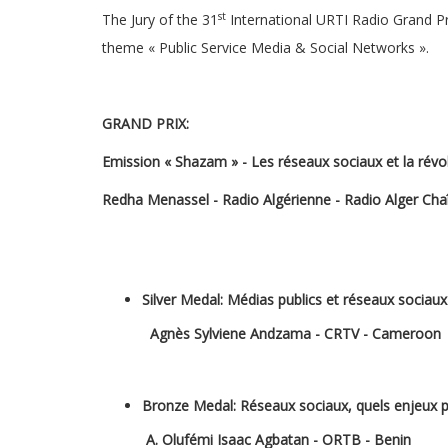
st
The Jury of the 31
International URTI Radio Grand Pr
theme « Public Service Media & Social Networks ».
GRAND PRIX:
Emission « Shazam » - Les réseaux sociaux et la révol
Redha Menassel - Radio Algérienne - Radio Alger Chaî
Silver Medal:
Médias publics et réseaux sociaux
Agnès Sylviene Andzama - CRTV - Cameroon
Bronze Medal:
Réseaux sociaux, quels enjeux po
A. Olufémi Isaac Agbatan - ORTB - Benin