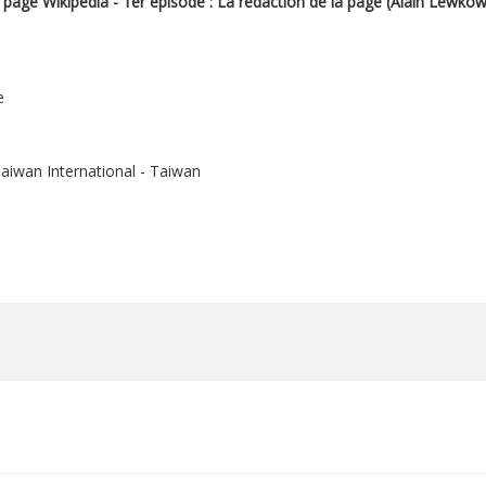
 page Wikipédia - 1er épisode : La rédaction de la page (Alain Lewk
e
Taiwan International - Taiwan