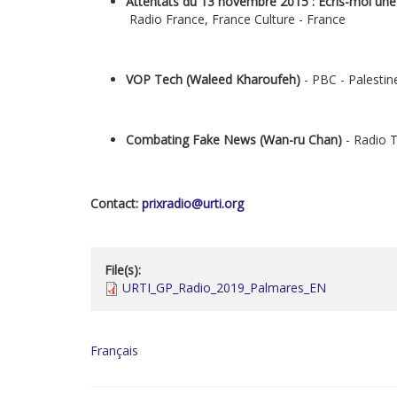
Attentats du 13 novembre 2015 : Ecris-moi une
Radio France, France Culture - France
VOP Tech (Waleed Kharoufeh)
- PBC - Palestin
Combating Fake News (Wan-ru Chan)
- Radio 
Contact:
prixradio@urti.org
File(s):
URTI_GP_Radio_2019_Palmares_EN
Français