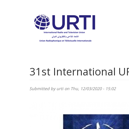
Skip
to
main
content
31st International U
Submitted by
urti
on Thu, 12/03/2020 - 15:02