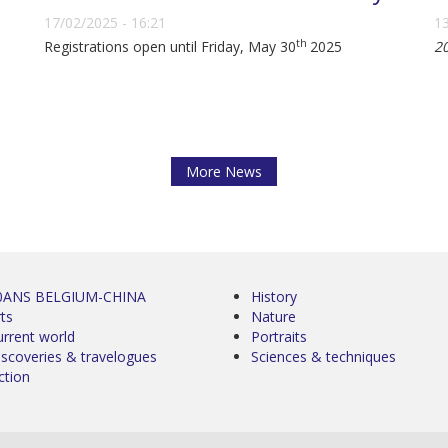
17/02/2025 - 16:21
13
th
Registrations open until Friday, May 30
2025
2
More News
0ANS BELGIUM-CHINA
History
ts
Nature
urrent world
Portraits
iscoveries & travelogues
Sciences & techniques
ction