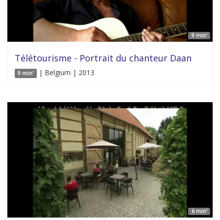
9 min'
Télétourisme - Portrait du chanteur Daan
| Belgium | 2013
9 min'
6 min'