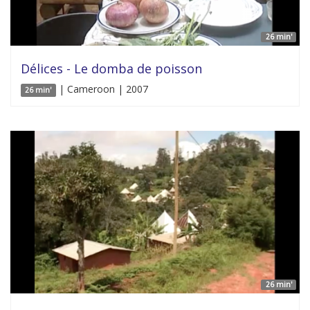
26 min'
Délices - Le domba de poisson
| Cameroon | 2007
26 min'
26 min'