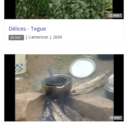
22 min '
Délices - Tegue
| Cameroon | 2009
22 min '
28 min'