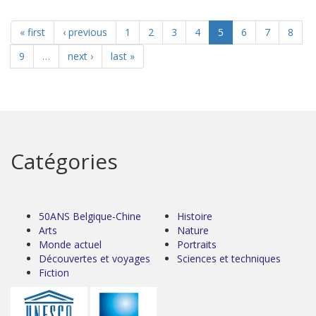
« first
‹ previous
1
2
3
4
5
6
7
8
9
…
next ›
last »
Catégories
50ANS Belgique-Chine
Histoire
Arts
Nature
Monde actuel
Portraits
Découvertes et voyages
Sciences et techniques
Fiction