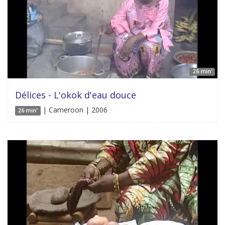
26 min'
Délices - L'okok d'eau douce
| Cameroon | 2006
26 min'