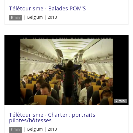
Télétourisme - Balades POM'S
| Belgium | 2013
6 min'
7 min'
Télétourisme - Charter : portraits
pilotes/hôtesses
| Belgium | 2013
7 min'