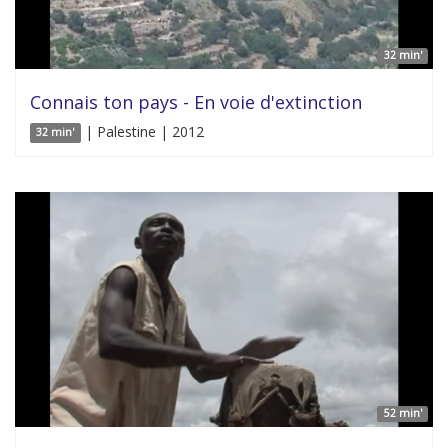
32 min'
Connais ton pays - En voie d'extinction
| Palestine | 2012
32 min'
52 min'