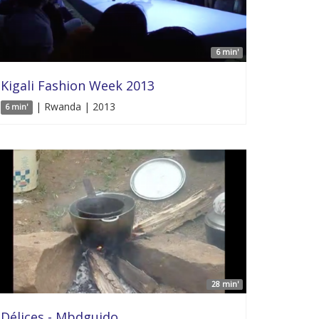
6 min'
Kigali Fashion Week 2013
| Rwanda | 2013
6 min'
28 min'
Délices - Mbdguido