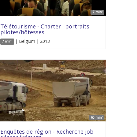
7 min'
Télétourisme - Charter : portraits
pilotes/hôtesses
| Belgium | 2013
7 min'
60 min'
Enquêtes de région - Recherche job