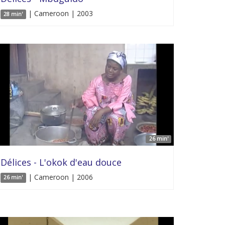
| Cameroon | 2003
28 min'
26 min'
Délices - L'okok d'eau douce
| Cameroon | 2006
26 min'