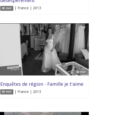
désespérément
| France | 2013
60 min'
60 min'
Enquêtes de région - Famille je t'aime
| France | 2013
60 min'