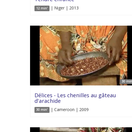
| Niger | 2013
12 min'
30 min
Délices - Les chenilles au gâteau
d'arachide
| Cameroon | 2009
30 min'