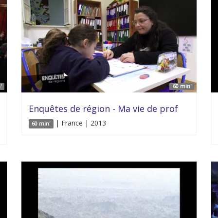
'
60 min'
Enquêtes de région - Ma vie de prof
| France | 2013
60 min'