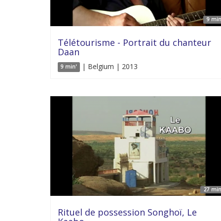
9 min
Télétourisme - Portrait du chanteur
Daan
| Belgium | 2013
9 min'
27 min
Rituel de possession Songhoï, Le