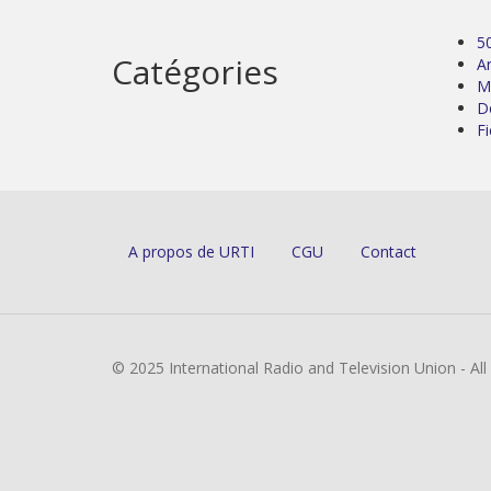
5
Catégories
Ar
M
D
Fi
A propos de URTI
CGU
Contact
© 2025 International Radio and Television Union - Al