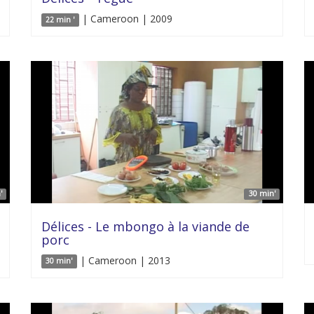
| Cameroon | 2009
22 min '
'
30 min'
Délices - Le mbongo à la viande de
porc
| Cameroon | 2013
30 min'