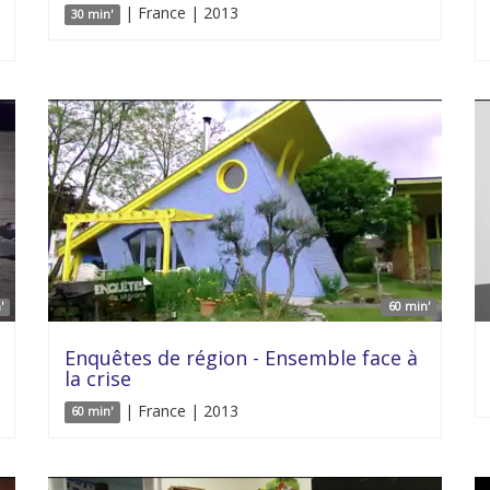
| France | 2013
30 min'
'
60 min'
Enquêtes de région - Ensemble face à
la crise
| France | 2013
60 min'