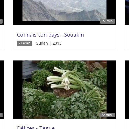
'
27 min'
Connais ton pays - Souakin
| Sudan | 2013
27 min'
'
22 min '
Délices - Tegue