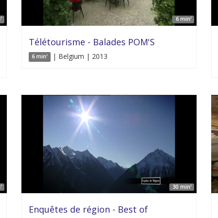
'
6 min'
Télétourisme - Balades POM'S
| Belgium | 2013
6 min'
'
30 min'
Enquêtes de région - Best of