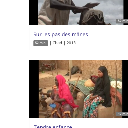
52 min
Sur les pas des mânes
| Chad | 2013
52 min'
12 min
Tendre enfance