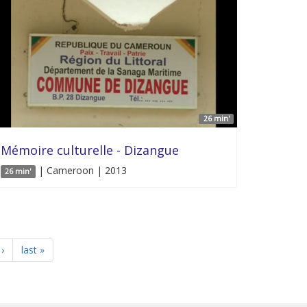
26 min'
Mémoire culturelle - Dizangue
| Cameroon | 2013
26 min'
›
last »