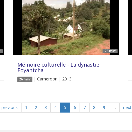
'
26 min'
Mémoire culturelle - La dynastie
Foyantcha
| Cameroon | 2013
26 min'
‹ previous
1
2
3
4
5
6
7
8
9
…
next 