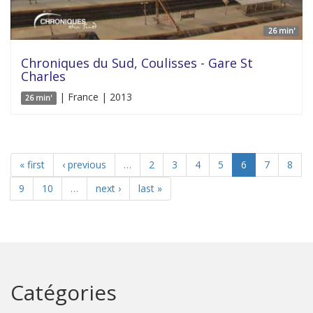
26 min'
Chroniques du Sud, Coulisses - Gare St
Charles
| France | 2013
26 min'
« first
‹ previous
…
2
3
4
5
6
7
8
9
10
…
next ›
last »
Catégories