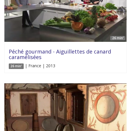
26 min'
Péché gourmand - Aiguillettes de canard
caramélisées
| France | 2013
26 min'