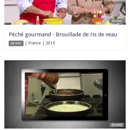
26 min'
Péché gourmand - Brouillade de ris de veau
| France | 2013
26 min'
26 min'