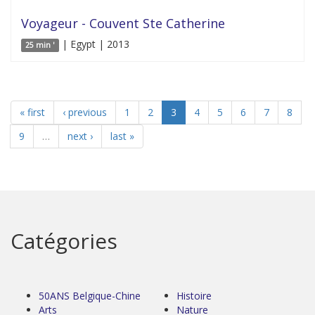
Voyageur - Couvent Ste Catherine
| Egypt | 2013
25 min '
« first
‹ previous
1
2
3
4
5
6
7
8
9
…
next ›
last »
Catégories
50ANS Belgique-Chine
Histoire
Arts
Nature