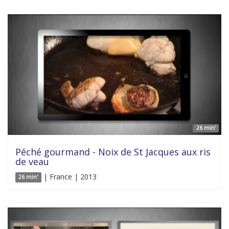
26 min'
Péché gourmand - Noix de St Jacques aux ris
de veau
| France | 2013
26 min'