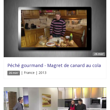
26 min'
Péché gourmand - Magret de canard au cola
| France | 2013
26 min'