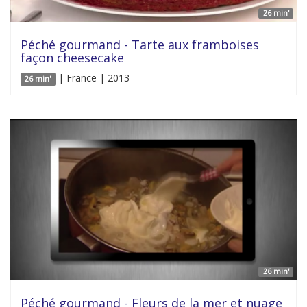
26 min'
Péché gourmand - Tarte aux framboises
façon cheesecake
| France | 2013
26 min'
26 min'
Péché gourmand - Fleurs de la mer et nuage