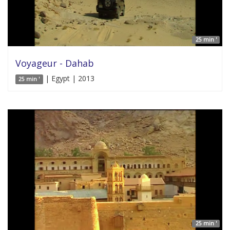
25 min '
Voyageur - Dahab
| Egypt | 2013
25 min '
25 min '