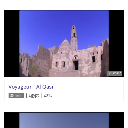
25 min '
Voyageur - Al Qasr
| Egypt | 2013
25 min '