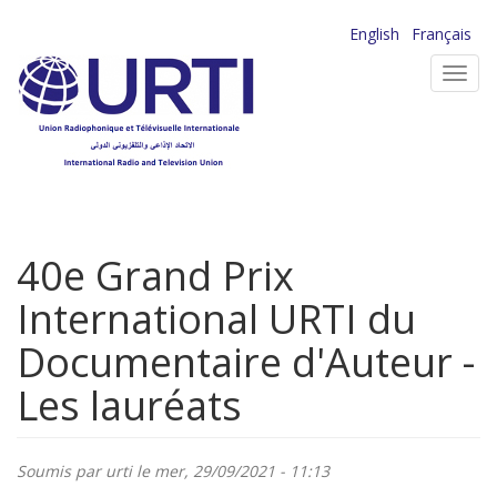
Aller
English
Français
au
Toggl
contenu
navig
principal
40e Grand Prix
International URTI du
Documentaire d'Auteur -
Les lauréats
Soumis par
urti
le mer, 29/09/2021 - 11:13