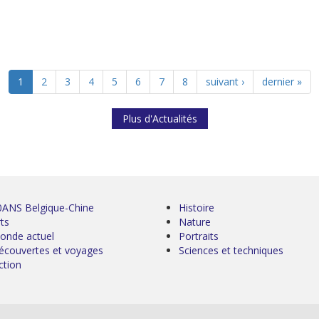
1
2
3
4
5
6
7
8
suivant ›
dernier »
Plus d'Actualités
0ANS Belgique-Chine
Histoire
ts
Nature
onde actuel
Portraits
écouvertes et voyages
Sciences et techniques
ction