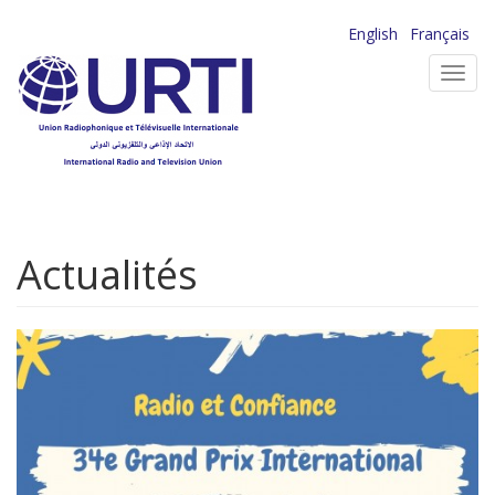
Aller
English
Français
au
Toggl
contenu
navig
principal
Actualités