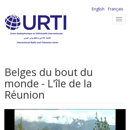
Aller
English
Français
au
Toggl
contenu
navig
principal
Belges du bout du
monde - L'île de la
Réunion