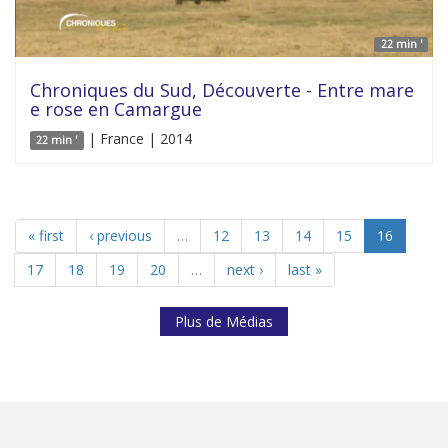
22 min '
Chroniques du Sud, Découverte - Entre mare
e rose en Camargue
| France | 2014
22 min '
« first
‹ previous
…
12
13
14
15
16
17
18
19
20
…
next ›
last »
Plus de Médias