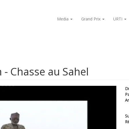
Media
Grand Prix
URTI
n - Chasse au Sahel
D
P
A
Su
Ré