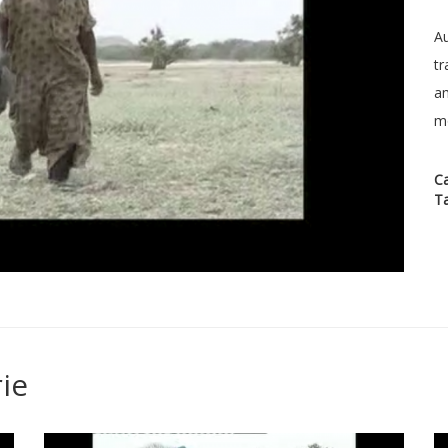
Au
tr
am
mo
Ca
T
ie