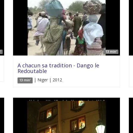
'
13 min'
A chacun sa tradition - Dango le
Redoutable
| Niger | 2012
13 min'