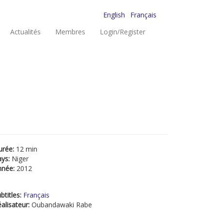
English
Français
Actualités
Membres
Login/Register
urée:
12 min
ays:
Niger
nnée:
2012
btitles:
Français
alisateur:
Oubandawaki Rabe