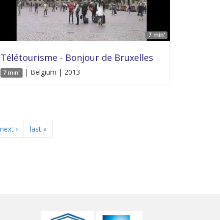
7 min'
Télétourisme - Bonjour de Bruxelles
| Belgium | 2013
7 min'
next ›
last »