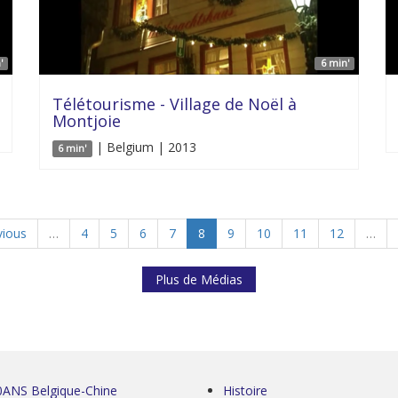
'
6 min'
Télétourisme - Village de Noël à
Montjoie
| Belgium | 2013
6 min'
vious
…
4
5
6
7
8
9
10
11
12
…
Plus de Médias
0ANS Belgique-Chine
Histoire