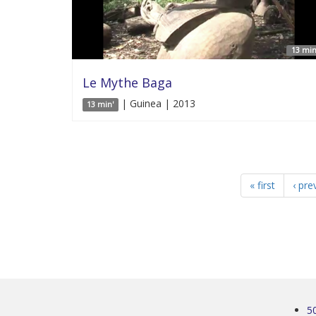
13 min
Le Mythe Baga
| Guinea | 2013
13 min'
« first
‹ pre
5