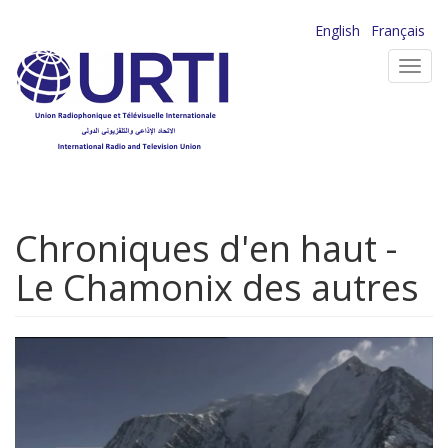
Aller
English
Français
au
Toggl
contenu
navig
principal
Chroniques d'en haut -
Le Chamonix des autres