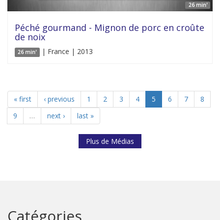
26 min'
Péché gourmand - Mignon de porc en croûte
de noix
| France | 2013
26 min'
« first
‹ previous
1
2
3
4
5
6
7
8
9
…
next ›
last »
Plus de Médias
Catégories