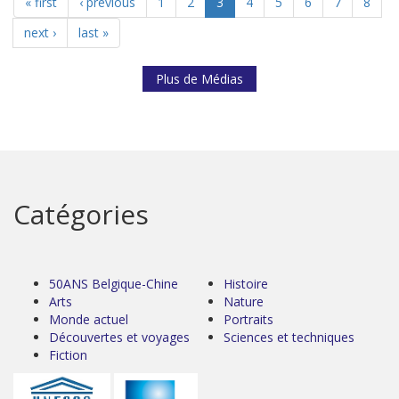
« first
‹ previous
1
2
3
4
5
6
7
8
next ›
last »
Plus de Médias
Catégories
50ANS Belgique-Chine
Histoire
Arts
Nature
Monde actuel
Portraits
Découvertes et voyages
Sciences et techniques
Fiction