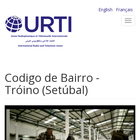
Aller
English
Français
au
Toggl
contenu
navig
principal
Codigo de Bairro -
Tróino (Setúbal)