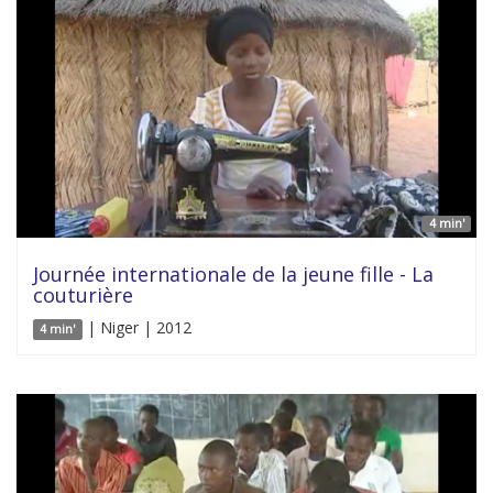
4 min'
Journée internationale de la jeune fille - La
couturière
| Niger | 2012
4 min'