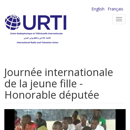
Aller
English
Français
au
Toggl
contenu
navig
principal
Journée internationale
de la jeune fille -
Honorable députée