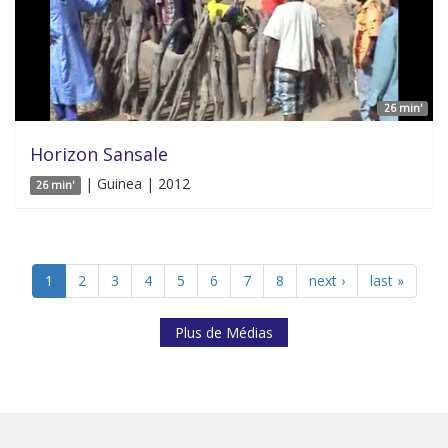
26 min'
Horizon Sansale
| Guinea | 2012
26 min'
1
2
3
4
5
6
7
8
next ›
last »
Plus de Médias