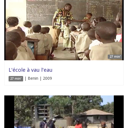
27 min'
L'école à vau l'eau
| Benin | 2009
27 min'